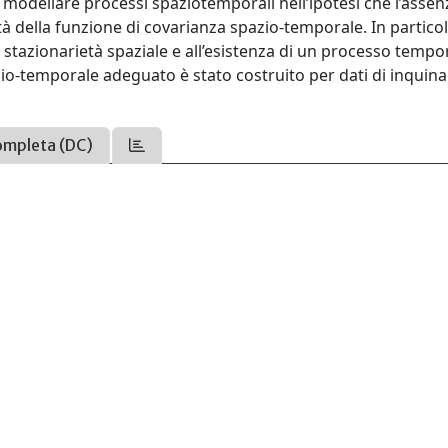
modellare processi spaziotemporali nell’ipotesi che l’assen
à della funzione di covarianza spazio-temporale. In particol
i stazionarietà spaziale e all’esistenza di un processo tempo
zio-temporale adeguato è stato costruito per dati di inqui
ompleta (DC)