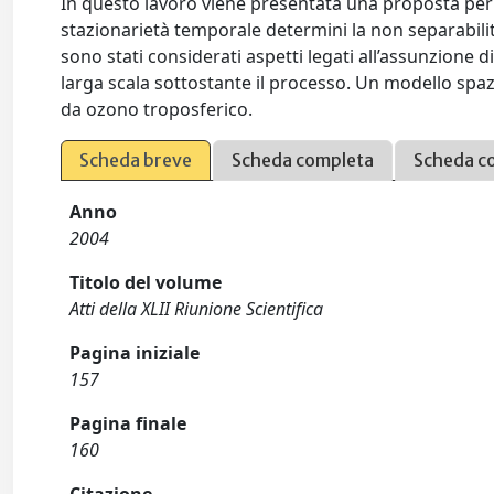
In questo lavoro viene presentata una proposta per 
stazionarietà temporale determini la non separabilit
sono stati considerati aspetti legati all’assunzione d
larga scala sottostante il processo. Un modello spa
da ozono troposferico.
Scheda breve
Scheda completa
Scheda c
Anno
2004
Titolo del volume
Atti della XLII Riunione Scientifica
Pagina iniziale
157
Pagina finale
160