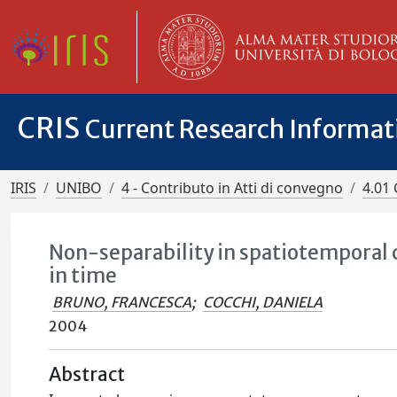
CRIS
Current Research Informa
IRIS
UNIBO
4 - Contributo in Atti di convegno
4.01 
Non-separability in spatiotemporal 
in time
BRUNO, FRANCESCA
;
COCCHI, DANIELA
2004
Abstract