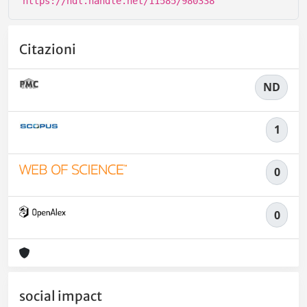
https://hdl.handle.net/11585/980338
Citazioni
ND
1
0
0
social impact