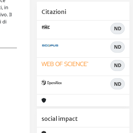
ice
, in
Citazioni
vo. Il
i di
ND
ND
ND
ND
social impact