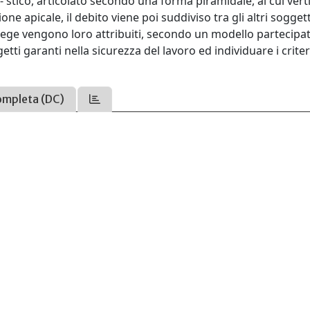
- stico, articolato secondo una forma piramidale, al cui vert
e apicale, il debito viene poi suddiviso tra gli altri soggetti
ege vengono loro attribuiti, secondo un modello partecipati
tti garanti nella sicurezza del lavoro ed individuare i criter
ompleta (DC)