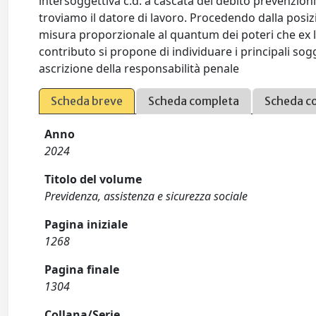
intersoggettiva c.d. a cascata del debito prevenzioni
troviamo il datore di lavoro. Procedendo dalla posizion
misura proporzionale al quantum dei poteri che ex l
contributo si propone di individuare i principali sogge
ascrizione della responsabilità penale
Scheda breve
Scheda completa
Scheda c
Anno
2024
Titolo del volume
Previdenza, assistenza e sicurezza sociale
Pagina iniziale
1268
Pagina finale
1304
Collana/Serie