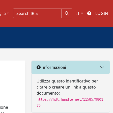
glia
IT
LOGIN
Informazioni
Utilizza questo identificativo per
citare o creare un link a questo
documento:
https://hdl.handle.net/11585/9801
75
zione