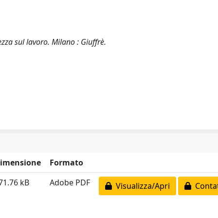
zza sul lavoro. Milano : Giuffrè.
imensione
Formato
71.76 kB
Adobe PDF
Visualizza/Apri
Contat