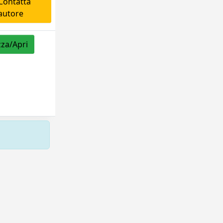
ontatta
'autore
zza/Apri
Copyright © 2026