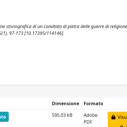
e storiografica di un convitato di pietra delle guerre di religione
5(1), 97-173 [10.17395/114146].
Dimensione
Formato
595.03 kB
Adobe
ato
Visua
PDF