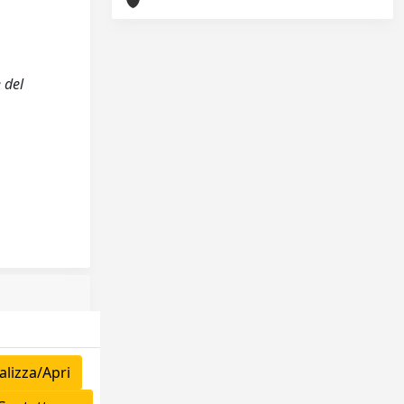
 del
lizza/Apri