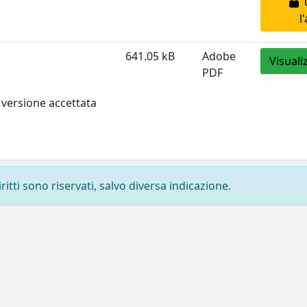
C
l
641.05 kB
Adobe
Visuali
PDF
 versione accettata
ritti sono riservati, salvo diversa indicazione.
Privacy