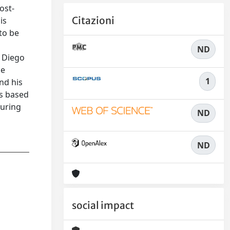
ost-
Citazioni
is
 to be
ND
y Diego
he
1
and his
ts based
during
ND
ND
social impact