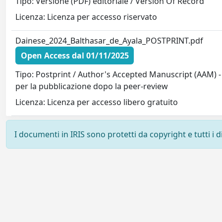
Tipo: Versione (PDF) editoriale / Version Of Record
Licenza: Licenza per accesso riservato
Dainese_2024_Balthasar_de_Ayala_POSTPRINT.pdf
Open Access dal 01/11/2025
Tipo: Postprint / Author's Accepted Manuscript (AAM) -
per la pubblicazione dopo la peer-review
Licenza: Licenza per accesso libero gratuito
I documenti in IRIS sono protetti da copyright e tutti i di
Powered by
IRIS
-
about IRIS
-
Utilizzo dei cookie
-