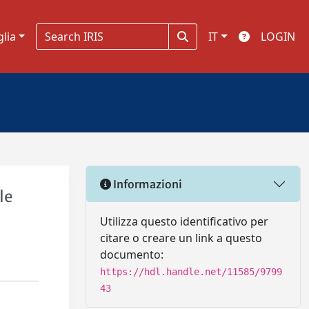
glia
IT
LOGIN
Informazioni
le
Utilizza questo identificativo per
citare o creare un link a questo
documento:
https://hdl.handle.net/11585/9799
43