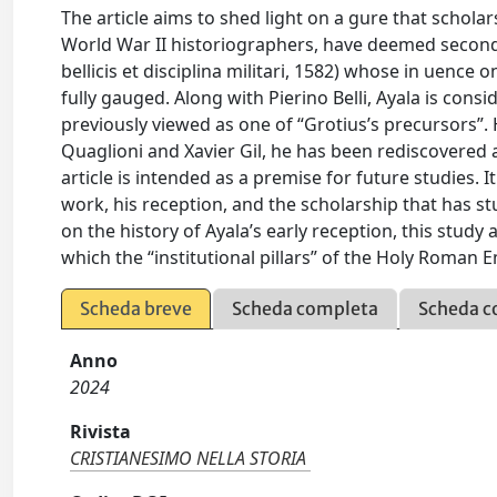
The article aims to shed light on a gure that scholar
World War II historiographers, have deemed secondary
bellicis et disciplina militari, 1582) whose in uence 
fully gauged. Along with Pierino Belli, Ayala is con
previously viewed as one of “Grotius’s precursors”.
Quaglioni and Xavier Gil, he has been rediscovered 
article is intended as a premise for future studies. I
work, his reception, and the scholarship that has s
on the history of Ayala’s early reception, this study
which the “institutional pillars” of the Holy Roman
Scheda breve
Scheda completa
Scheda c
Anno
2024
Rivista
CRISTIANESIMO NELLA STORIA