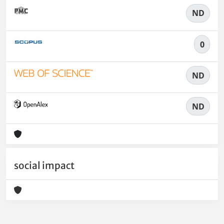
ND
0
ND
ND
social impact