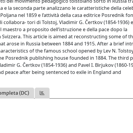
etti del movimento pedagogico tolstoiano sorto in Russia tra
a e la seconda parte analizzano le caratteristiche della cele
Poljana nel 1859 e l’attività della casa editrice Posrednik fo
li collabora- tori di Tolstoj, Vladimir G. Čertkov (1854-1936) 
del maestro a proposito dell’istruzione e della pace dopo la
in Svizzera. This article is aimed at reconstructing some of 
t arose in Russia between 1884 and 1915. After a brief int
haracteristics of the famous school opened by Lev N. Tolsto
 the Posrednik publishing house founded in 1884. The third p
ladimir G. Čertkov (1854-1936) and Pavel I. Birjukov (1860-19
nd peace after being sentenced to exile in England and
ompleta (DC)