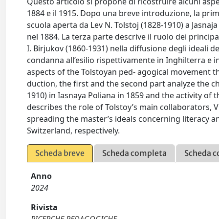
Questo articolo si propone di ricostruire alcuni asp
1884 e il 1915. Dopo una breve introduzione, la prim
scuola aperta da Lev N. Tolstoj (1828-1910) a Jasnaja 
nel 1884. La terza parte descrive il ruolo dei principa
I. Birjukov (1860-1931) nella diffusione degli ideali 
condanna all’esilio rispettivamente in Inghilterra e 
aspects of the Tolstoyan ped- agogical movement tha
duction, the first and the second part analyze the c
1910) in Iasnaya Poliana in 1859 and the activity of
describes the role of Tolstoy’s main collaborators, V
spreading the master’s ideals concerning literacy a
Switzerland, respectively.
Scheda breve
Scheda completa
Scheda c
Anno
2024
Rivista