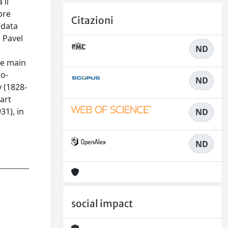
 il
bre
Citazioni
ndata
e Pavel
ND
the main
ro-
ND
y (1828-
art
31), in
ND
ND
social impact