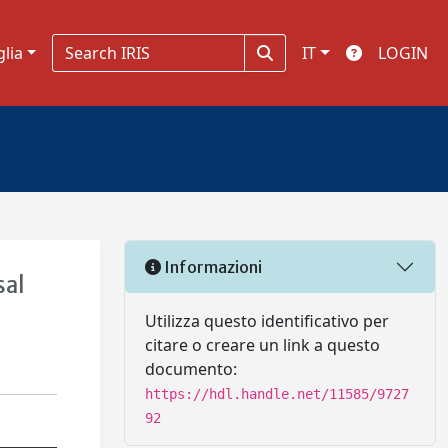
glia
IT
LOGIN
Informazioni
sal
Utilizza questo identificativo per
citare o creare un link a questo
documento:
https://hdl.handle.net/11585/9727
92