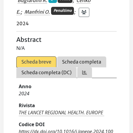
Bugiardini R.
;
Cenko
Penultimo
E.
;
Manfrini O.
;
2024
Abstract
N/A
Scheda breve
Scheda completa
Scheda completa (DC)
Anno
2024
Rivista
THE LANCET REGIONAL HEALTH. EUROPE
Codice DOI
https://dx.doi.org/10.1016/j.lanepe.2024.100