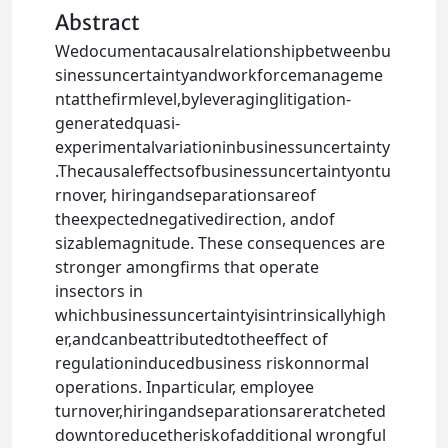
Abstract
Wedocumentacausalrelationshipbetweenbu
sinessuncertaintyandworkforcemanageme
ntatthefirmlevel,byleveraginglitigation-
generatedquasi-
experimentalvariationinbusinessuncertainty
.Thecausaleffectsofbusinessuncertaintyontu
rnover, hiringandseparationsareof
theexpectednegativedirection, andof
sizablemagnitude. These consequences are
stronger amongfirms that operate
insectors in
whichbusinessuncertaintyisintrinsicallyhigh
er,andcanbeattributedtotheeffect of
regulationinducedbusiness riskonnormal
operations. Inparticular, employee
turnover,hiringandseparationsareratcheted
downtoreducetheriskofadditional wrongful