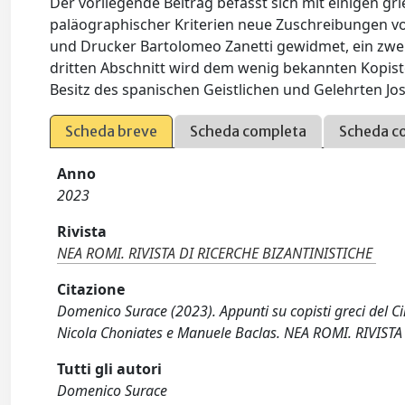
Der vorliegende Beitrag befasst sich mit einigen g
paläographischer Kriterien neue Zuschreibungen von
und Drucker Bartolomeo Zanetti gewidmet, ein zwei
dritten Abschnitt wird dem wenig bekannten Kopist
Besitz des spanischen Geistlichen und Gelehrten Jo
Scheda breve
Scheda completa
Scheda c
Anno
2023
Rivista
NEA ROMI. RIVISTA DI RICERCHE BIZANTINISTICHE
Citazione
Domenico Surace (2023). Appunti su copisti greci del C
Nicola Choniates e Manuele Baclas. NEA ROMI. RIVIST
Tutti gli autori
Domenico Surace