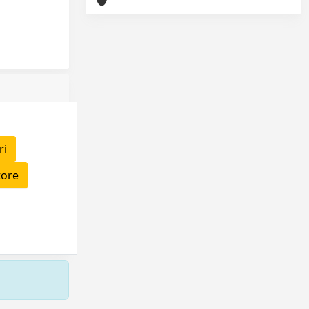
ri
tore