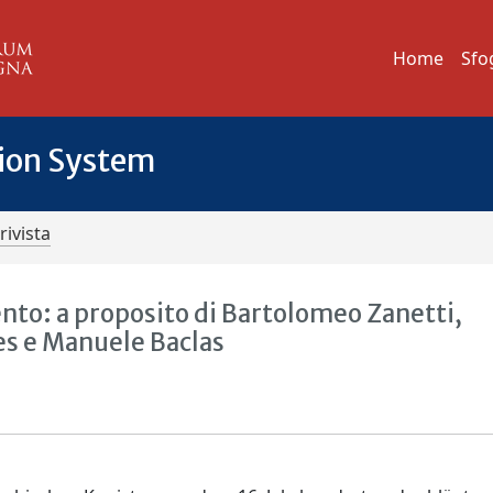
Home
Sfo
tion System
rivista
ento: a proposito di Bartolomeo Zanetti,
es e Manuele Baclas