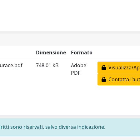
Dimensione
Formato
Surace.pdf
748.01 kB
Adobe
Visualizza/Ap
PDF
Contatta l'au
ritti sono riservati, salvo diversa indicazione.