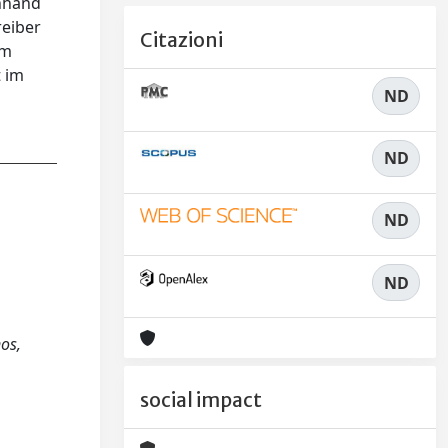
anhand
reiber
Citazioni
em
t im
ND
ND
ND
ND
nos,
social impact