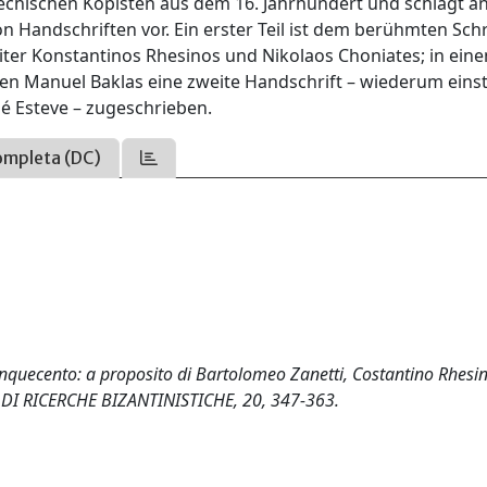
riechischen Kopisten aus dem 16. Jahrhundert und schlägt 
 Handschriften vor. Ein erster Teil ist dem berühmten Sch
ter Konstantinos Rhesinos und Nikolaos Choniates; in ein
en Manuel Baklas eine zweite Handschrift – wiederum eins
sé Esteve – zugeschrieben.
ompleta (DC)
inquecento: a proposito di Bartolomeo Zanetti, Costantino Rhesi
A DI RICERCHE BIZANTINISTICHE, 20, 347-363.