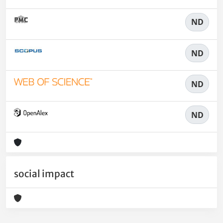
ND
ND
ND
ND
social impact