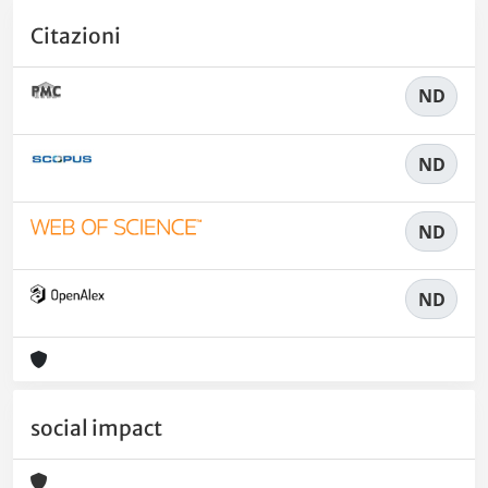
Citazioni
ND
ND
ND
ND
social impact