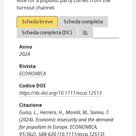
vote for a populist party comes from the
turnout channel.
Scheda breve
Scheda completa
Scheda completa (DC)
Anno
2024
Rivista
ECONOMICA
Codice DOI
https://dx.doi.org/10.1111/ecca.12513
Citazione
Guiso, L., Herrera, H., Morelli, M., Sonno, T.
(2024). Economic insecurity and the demand
for populism in Europe. ECONOMICA,
91(362), 588-620 [10.1111/ecca.12513].