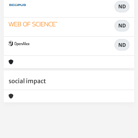
ND
ND
ND
social impact