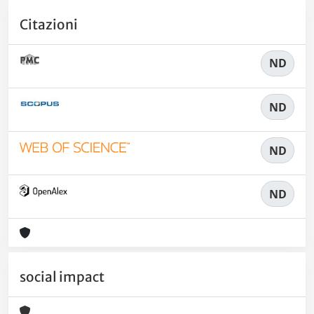
Citazioni
ND
ND
ND
ND
social impact