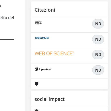
o
Citazioni
o
etto del
ND
ND
ND
ND
social impact