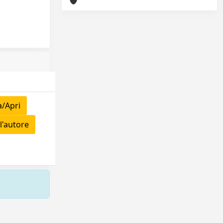
a/Apri
l'autore