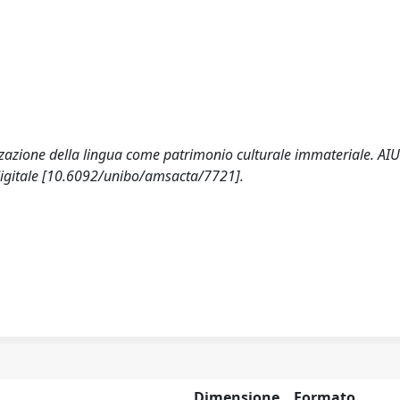
rizzazione della lingua come patrimonio culturale immateriale. AI
 digitale [10.6092/unibo/amsacta/7721].
Dimensione
Formato