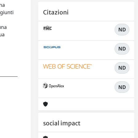
ema
Citazioni
 giunti
una
ND
sua
ND
ND
ND
social impact