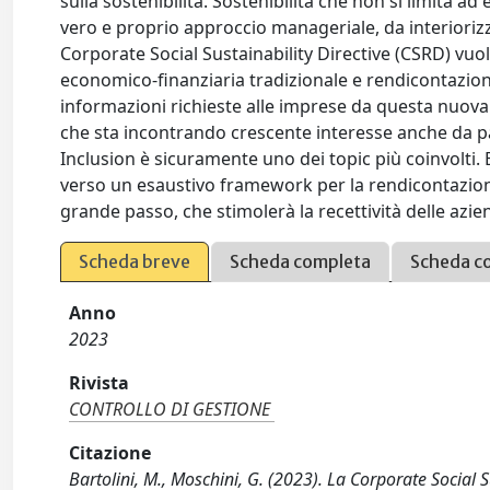
sulla sostenibilità. Sostenibilità che non si limita 
vero e proprio approccio manageriale, da interiorizz
Corporate Social Sustainability Directive (CSRD) vu
economico-finanziaria tradizionale e rendicontazione 
informazioni richieste alle imprese da questa nuova 
che sta incontrando crescente interesse anche da pa
Inclusion è sicuramente uno dei topic più coinvolti. 
verso un esaustivo framework per la rendicontazion
grande passo, che stimolerà la recettività delle azien
Scheda breve
Scheda completa
Scheda c
Anno
2023
Rivista
CONTROLLO DI GESTIONE
Citazione
Bartolini, M., Moschini, G. (2023). La Corporate Social S