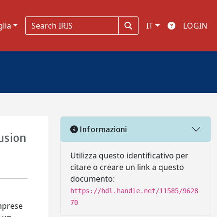
glia
IT
LOGIN
Informazioni
lusion
Utilizza questo identificativo per
citare o creare un link a questo
documento:
https://hdl.handle.net/11585/9628
70
imprese