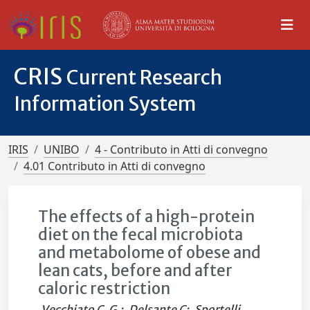
CRIS
Current Research
Information System
IRIS
UNIBO
4 - Contributo in Atti di convegno
4.01 Contributo in Atti di convegno
The effects of a high-protein
diet on the fecal microbiota
and metabolome of obese and
lean cats, before and after
caloric restriction
Vecchiato C. G.
;
Delsante C
;
Sportelli