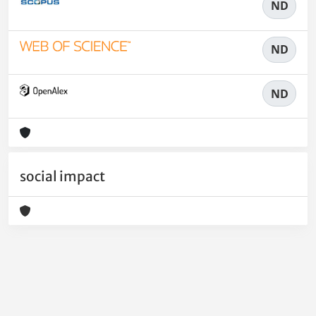
ND
ND
ND
social impact