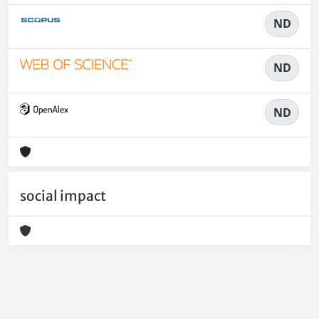
ND
ND
ND
social impact