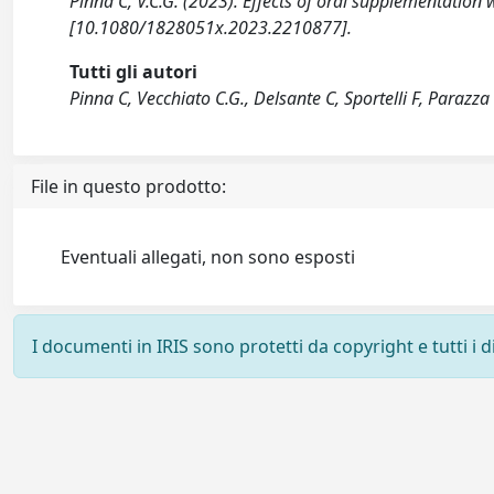
Pinna C, V.C.G. (2023). Effects of oral supplementation 
[10.1080/1828051x.2023.2210877].
Tutti gli autori
Pinna C, Vecchiato C.G., Delsante C, Sportelli F, Parazza 
File in questo prodotto:
Eventuali allegati, non sono esposti
I documenti in IRIS sono protetti da copyright e tutti i di