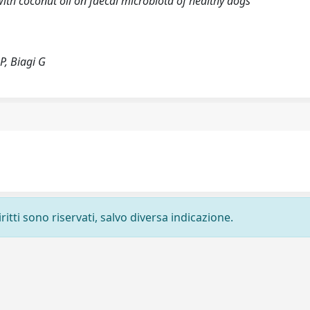
with coconut oil on faecal microbiota of healthy dogs
P, Biagi G
ritti sono riservati, salvo diversa indicazione.