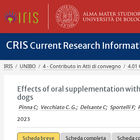
CRIS
Current Research Informa
IRIS
UNIBO
4 - Contributo in Atti di convegno
4.01 
Effects of oral supplementation with
dogs
Pinna C
;
Vecchiato C. G.
;
Delsante C
;
Sportelli F
;
2023
Scheda breve
Scheda completa
Scheda c