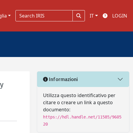
glia
IT
LOGIN
Informazioni
hy
Utilizza questo identificativo per
citare o creare un link a questo
documento:
https://hdl.handle.net/11585/9605
20