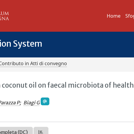
Home
Sfo
tion System
Contributo in Atti di convegno
 coconut oil on faecal microbiota of healt
Parazza P
;
Biagi G
ompleta (DC)