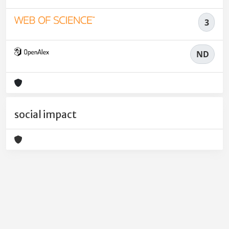
3
ND
social impact
Powered by
IRIS
-
about IRIS
-