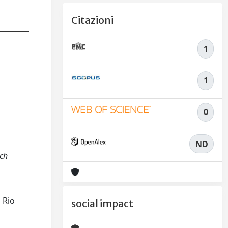
Citazioni
1
1
0
ND
rch
l Rio
social impact