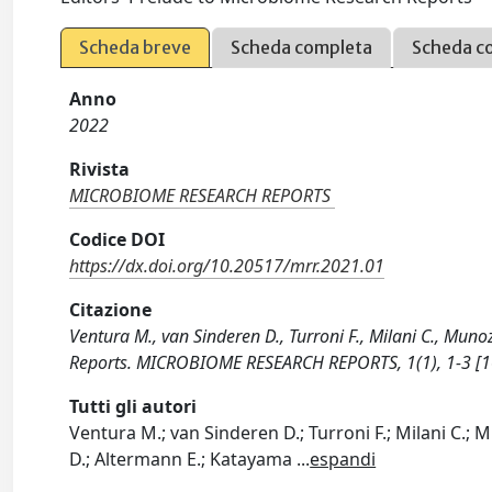
Scheda breve
Scheda completa
Scheda c
Anno
2022
Rivista
MICROBIOME RESEARCH REPORTS
Codice DOI
https://dx.doi.org/10.20517/mrr.2021.01
Citazione
Ventura M., van Sinderen D., Turroni F., Milani C., Munoz
Reports. MICROBIOME RESEARCH REPORTS, 1(1), 1-3 [1
Tutti gli autori
Ventura M.; van Sinderen D.; Turroni F.; Milani C.; Mu
D.; Altermann E.; Katayama
...
espandi