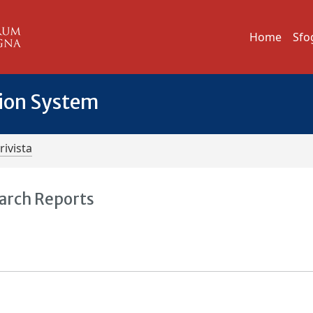
Home
Sfo
tion System
rivista
earch Reports