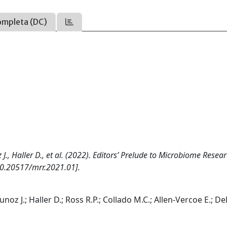
ompleta (DC)
 J., Haller D., et al. (2022). Editors’ Prelude to Microbiome Resea
0.20517/mrr.2021.01].
noz J.; Haller D.; Ross R.P.; Collado M.C.; Allen-Vercoe E.; De