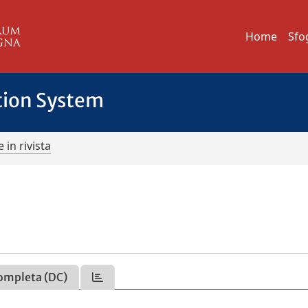
Home
Sfo
tion System
 in rivista
ompleta (DC)