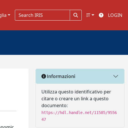
glia
IT
LOGIN
Informazioni
Utilizza questo identificativo per
citare o creare un link a questo
documento:
https://hdl.handle.net/11585/9556
47
conomic