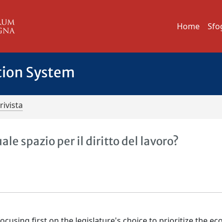
Home
Sfo
tion System
rivista
le spazio per il diritto del lavoro?
ocusing first on the legislature's choice to prioritize the e