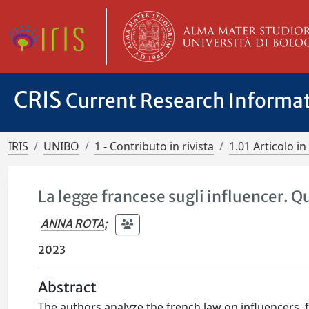
CRIS
Current Research Informa
IRIS
UNIBO
1 - Contributo in rivista
1.01 Articolo in 
La legge francese sugli influencer. Qua
ANNA ROTA
;
2023
Abstract
The authors analyze the french law on influencers, f