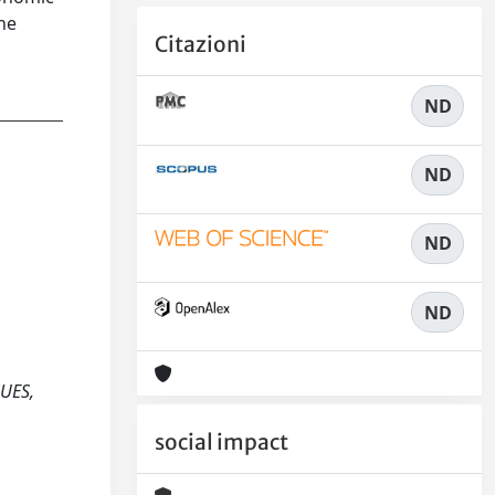
ine
Citazioni
ND
ND
ND
ND
SUES,
social impact