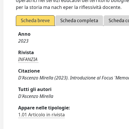
operatrici nei servizi educativi del territorio bolo
per la storia ma nach eper la riflessività docente.
Scheda breve
Scheda completa
Scheda c
Anno
2023
Rivista
INFANZIA
Citazione
D'Ascenzo Mirella (2023). Introduzione al Focus 'Memor
Tutti gli autori
D'Ascenzo Mirella
Appare nelle tipologie:
1.01 Articolo in rivista