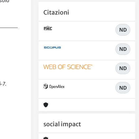
 solo
Citazioni
ND
ND
ND
6-7.
ND
social impact