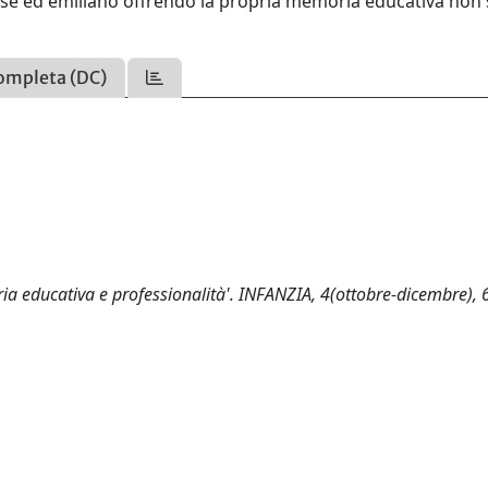
gnese ed emiliano offrendo la propria memoria educativa non
ompleta (DC)
ia educativa e professionalità'. INFANZIA, 4(ottobre-dicembre), 