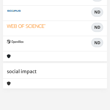
ND
ND
ND
social impact