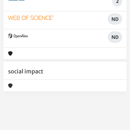
2
ND
ND
social impact