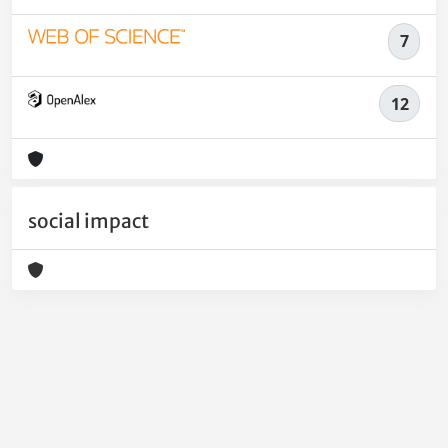
7
12
social impact
Powered by
IRIS
-
about IRIS
-