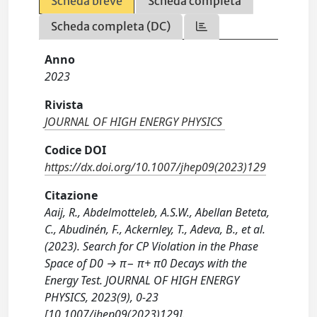
Scheda breve
Scheda completa
Scheda completa (DC)
Anno
2023
Rivista
JOURNAL OF HIGH ENERGY PHYSICS
Codice DOI
https://dx.doi.org/10.1007/jhep09(2023)129
Citazione
Aaij, R., Abdelmotteleb, A.S.W., Abellan Beteta,
C., Abudinén, F., Ackernley, T., Adeva, B., et al.
(2023). Search for CP Violation in the Phase
Space of D0 → π− π+ π0 Decays with the
Energy Test. JOURNAL OF HIGH ENERGY
PHYSICS, 2023(9), 0-23
[10.1007/jhep09(2023)129].