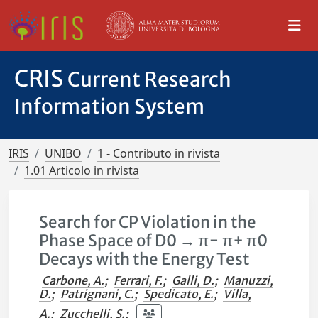
CRIS
Current Research
Information System
IRIS
UNIBO
1 - Contributo in rivista
1.01 Articolo in rivista
Search for CP Violation in the
Phase Space of D0 → π− π+ π0
Decays with the Energy Test
Carbone, A.
;
Ferrari, F.
;
Galli, D.
;
Manuzzi,
D.
;
Patrignani, C.
;
Spedicato, E.
;
Villa,
A.
;
Zucchelli, S.
;