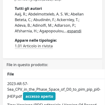
Tutti gli autori
Aaij, R.; Abdelmotteleb, A. S. W.; Abellan
Beteta, C.; Abudinén, F.; Ackernley, T.;
Adeva, B.; Adinolfi, M.; Adlarson, P.;
Afsharnia, H.; Agapopoulou,
...
espandi
Appare nelle tipologie:
1.01 Articolo in rivista
File in questo prodotto:
File
2023-AR-57-
Sea_CPV_in_the_Phase_Space_of_D0_to_pim_pip_pi0-
JHEP.pdf
accesso aperto