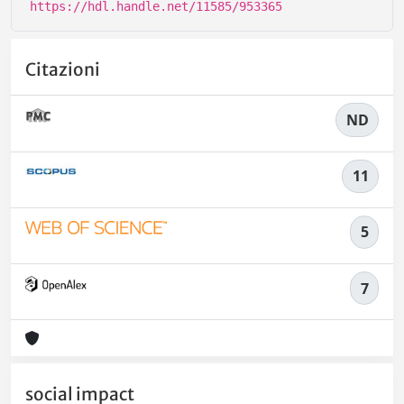
https://hdl.handle.net/11585/953365
Citazioni
ND
11
5
7
social impact