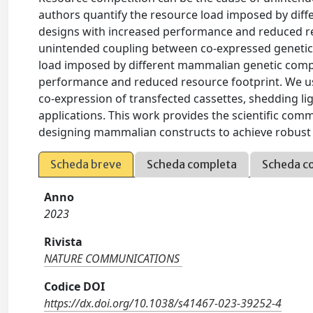
authors quantify the resource load imposed by dif
designs with increased performance and reduced re
unintended coupling between co-expressed genetic c
load imposed by different mammalian genetic compo
performance and reduced resource footprint. We us
co-expression of transfected cassettes, shedding li
applications. This work provides the scientific c
designing mammalian constructs to achieve robust
Scheda breve
Scheda completa
Scheda c
Anno
2023
Rivista
NATURE COMMUNICATIONS
Codice DOI
https://dx.doi.org/10.1038/s41467-023-39252-4