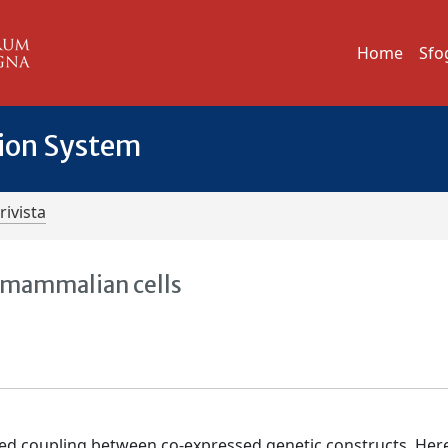
Home
Sfo
tion System
rivista
 mammalian cells
ed coupling between co-expressed genetic constructs. Her