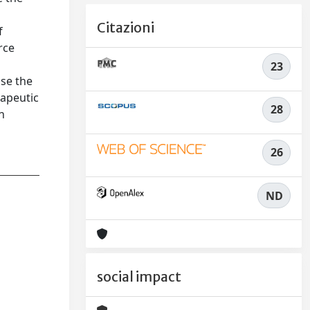
Citazioni
f
rce
23
ise the
rapeutic
28
n
26
ND
social impact