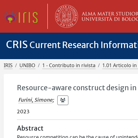
CRIS
Current Research Informa
IRIS
UNIBO
1 - Contributo in rivista
1.01 Articolo in 
Resource-aware construct design in
Furini, Simone
;
2023
Abstract
Resource competition can be the cause of unintend