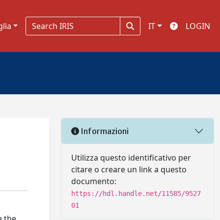
glia
IT
LOGIN
Informazioni
Utilizza questo identificativo per
citare o creare un link a questo
documento:
https://hdl.handle.net/11585/9527
01
e the