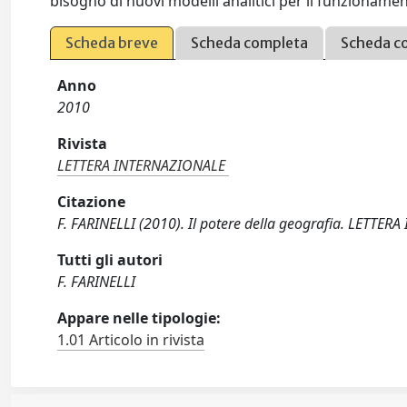
bisogno di nuovi modelli analitici per il funzionam
Scheda breve
Scheda completa
Scheda c
Anno
2010
Rivista
LETTERA INTERNAZIONALE
Citazione
F. FARINELLI (2010). Il potere della geografia. LETTE
Tutti gli autori
F. FARINELLI
Appare nelle tipologie:
1.01 Articolo in rivista