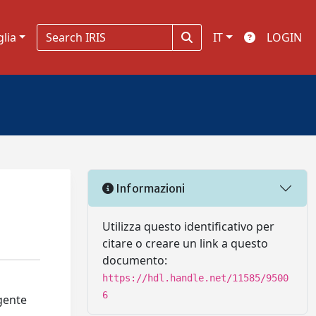
glia
IT
LOGIN
Informazioni
Utilizza questo identificativo per
citare o creare un link a questo
documento:
https://hdl.handle.net/11585/9500
6
rgente