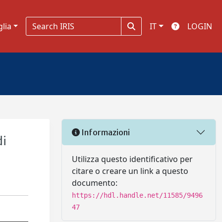
glia
IT
LOGIN
Informazioni
di
Utilizza questo identificativo per
citare o creare un link a questo
documento:
https://hdl.handle.net/11585/9496
47