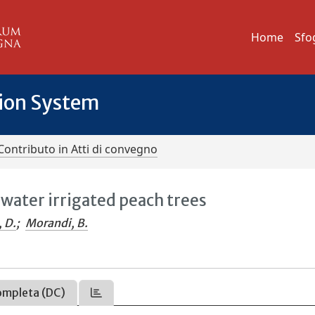
Home
Sfo
tion System
Contributo in Atti di convegno
water irrigated peach trees
, D.
;
Morandi, B.
ompleta (DC)