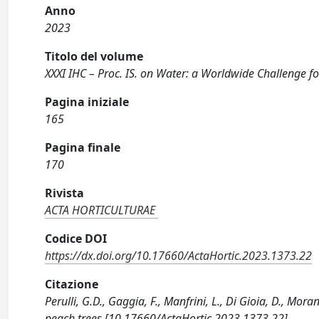
Anno
2023
Titolo del volume
XXXI IHC – Proc. IS. on Water: a Worldwide Challenge fo
Pagina iniziale
165
Pagina finale
170
Rivista
ACTA HORTICULTURAE
Codice DOI
https://dx.doi.org/10.17660/ActaHortic.2023.1373.22
Citazione
Perulli, G.D., Gaggia, F., Manfrini, L., Di Gioia, D., Mo
peach trees [10.17660/ActaHortic.2023.1373.22].