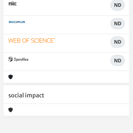
ND
ND
ND
ND
social impact