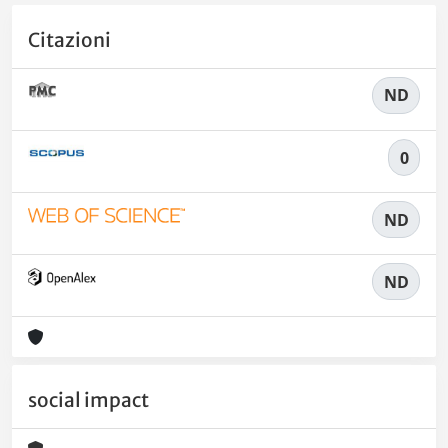
Citazioni
ND
0
ND
ND
social impact