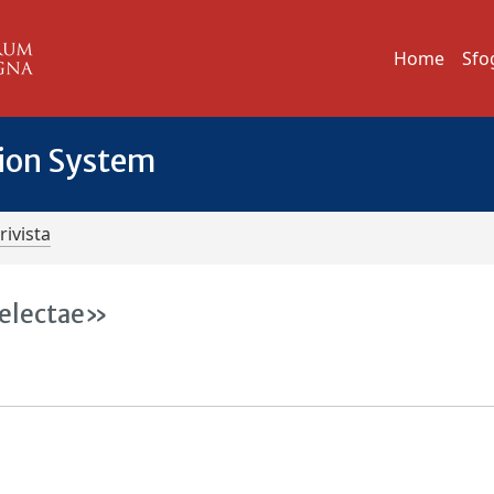
Home
Sfo
tion System
rivista
selectae»