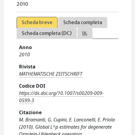
2010
Scheda breve
Scheda completa
Scheda completa (DC)
Anno
2010
Rivista
MATHEMATISCHE ZEITSCHRIFT
Codice DOI
https://dx.doi.org/10.1007/s00209-009-
0599-3
Citazione
M. Bramanti, G. Cupini, E. Lanconelli, E. Priola
(2010). Global L^p estimates for degenerate
Ornstein-Uhlenbeck operators.