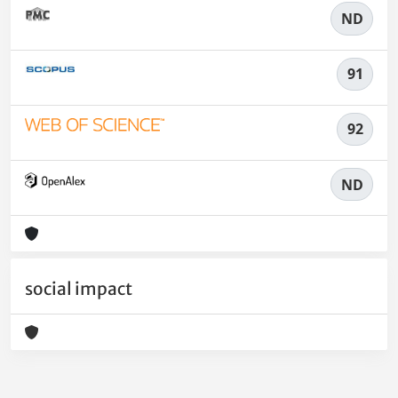
ND
91
92
ND
social impact