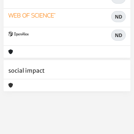
ND
ND
social impact