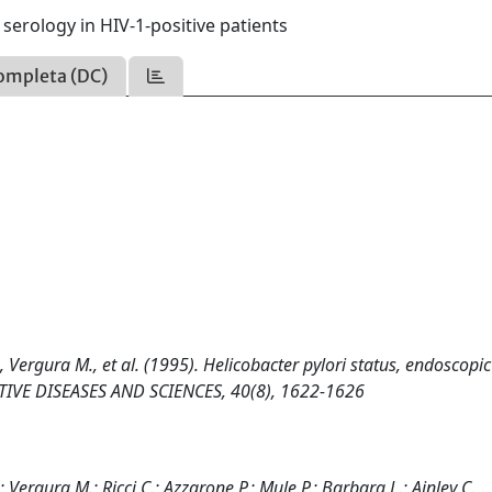
 serology in HIV-1-positive patients
ompleta (DC)
., Vergura M., et al. (1995). Helicobacter pylori status, endoscopic
GESTIVE DISEASES AND SCIENCES, 40(8), 1622-1626
; Vergura M.; Ricci C.; Azzarone P.; Mule P.; Barbara L.; Ainley C.