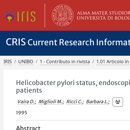
CRIS
Current Research Informa
IRIS
UNIBO
1 - Contributo in rivista
1.01 Articolo in 
Helicobacter pylori status, endoscopi
patients
Vaira D.
;
Miglioli M.
;
Ricci C.
;
Barbara L.
;
1995
Abstract