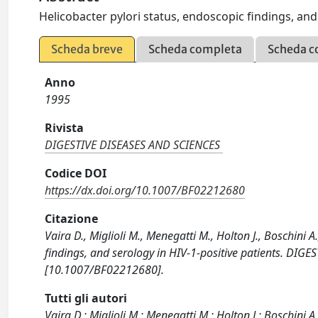
Helicobacter pylori status, endoscopic findings, and
Scheda breve
Scheda completa
Scheda c
Anno
1995
Rivista
DIGESTIVE DISEASES AND SCIENCES
Codice DOI
https://dx.doi.org/10.1007/BF02212680
Citazione
Vaira D., Miglioli M., Menegatti M., Holton J., Boschini A
findings, and serology in HIV-1-positive patients. DI
[10.1007/BF02212680].
Tutti gli autori
Vaira D.; Miglioli M.; Menegatti M.; Holton J.; Boschini A.