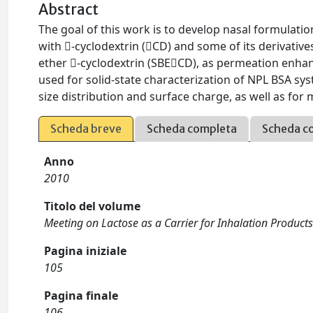
Abstract
The goal of this work is to develop nasal formulat
with -cyclodextrin (CD) and some of its derivativ
ether -cyclodextrin (SBECD), as permeation enhan
used for solid-state characterization of NPL BSA s
size distribution and surface charge, as well as fo
Scheda breve
Scheda completa
Scheda c
Anno
2010
Titolo del volume
Meeting on Lactose as a Carrier for Inhalation Product
Pagina iniziale
105
Pagina finale
106