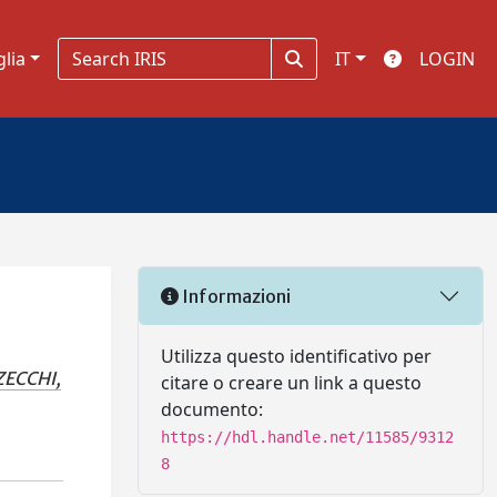
glia
IT
LOGIN
Informazioni
Utilizza questo identificativo per
ZECCHI,
citare o creare un link a questo
documento:
https://hdl.handle.net/11585/9312
8