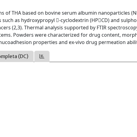
ions of THA based on bovine serum albumin nanoparticles (N
es such as hydroxypropyl -cyclodextrin (HPCD) and sulpho
cers (2,3). Thermal analysis supported by FTIR spectrosco
ystems. Powders were characterized for drug content, morp
r mucoadhesion properties and ex-vivo drug permeation abili
ompleta (DC)
s