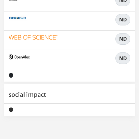
ND
ND
ND
ND
social impact