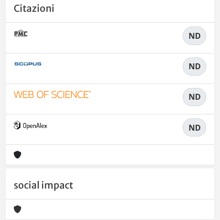
Citazioni
ND
ND
ND
ND
social impact