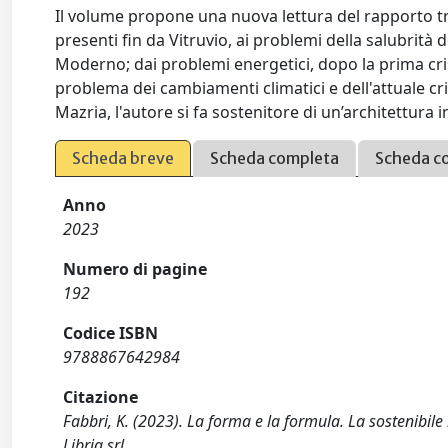
Il volume propone una nuova lettura del rapporto tra
presenti fin da Vitruvio, ai problemi della salubrità 
Moderno; dai problemi energe­tici, dopo la prima crisi
problema dei cambiamenti climatici e dell'attuale cri
Mazria, l'autore si fa sostenitore di un’architettura 
Scheda breve
Scheda completa
Scheda c
Anno
2023
Numero di pagine
192
Codice ISBN
9788867642984
Citazione
Fabbri, K. (2023). La forma e la formula. La sostenibile 
Libria srl.