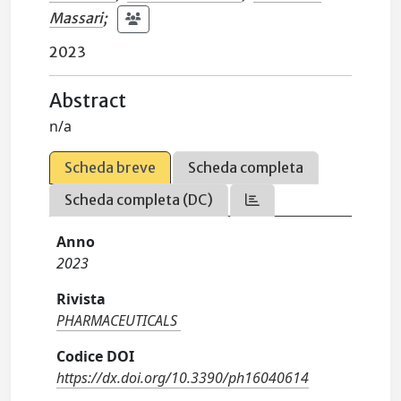
Massari
;
2023
Abstract
n/a
Scheda breve
Scheda completa
Scheda completa (DC)
Anno
2023
Rivista
PHARMACEUTICALS
Codice DOI
https://dx.doi.org/10.3390/ph16040614