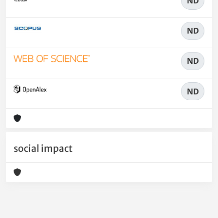
ND
ND
ND
ND
social impact