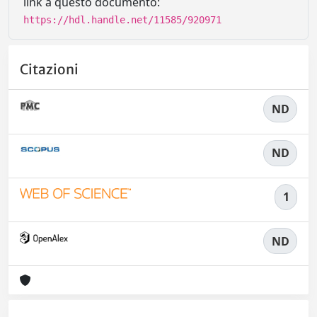
link a questo documento:
https://hdl.handle.net/11585/920971
Citazioni
ND
ND
1
ND