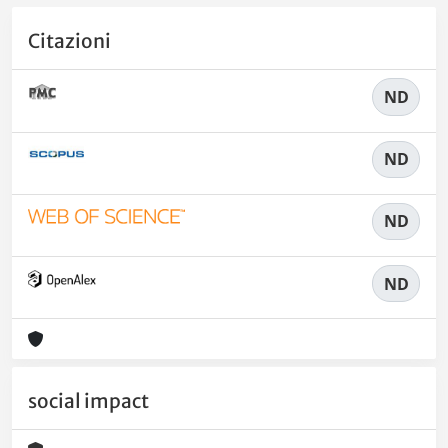
Citazioni
ND
ND
ND
ND
social impact